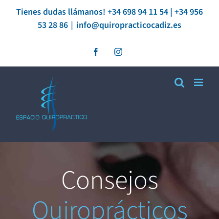
Saltar
Tienes dudas llámanos! +34 698 94 11 54 | +34 956
53 28 86
|
info@quiropracticocadiz.es
al
contenido
Facebook
Instagram
Consejos
Quiroprácticos