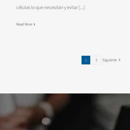
células lo que necesitan y evitar [...]
Read More
1
2
Siguiente