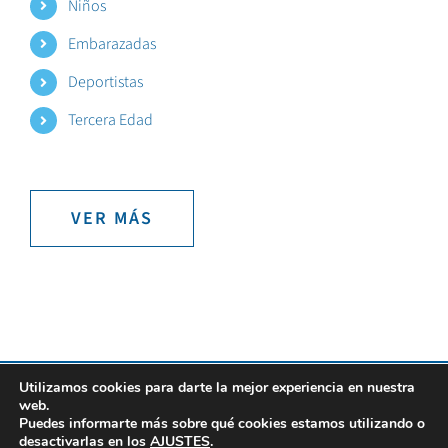
Niños
Embarazadas
Deportistas
Tercera Edad
VER MÁS
Utilizamos cookies para darte la mejor experiencia en nuestra
Todos los Derechos Reservados Copyright 2021 |
Aviso Legal
|
Política de
web.
Puedes informarte más sobre qué cookies estamos utilizando o
Cookies
|
Ajustes de Cookies
desactivarlas en los
AJUSTES
.