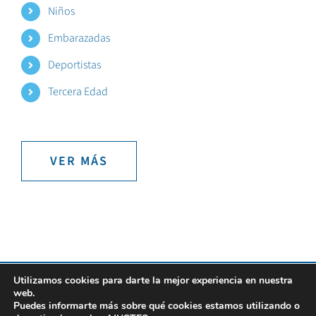
Niños
Embarazadas
Deportistas
Tercera Edad
VER MÁS
Utilizamos cookies para darte la mejor experiencia en nuestra
Todos los Derechos Reservados Copyright 2021 |
Aviso Legal
|
Política de
web.
Puedes informarte más sobre qué cookies estamos utilizando o
Cookies
|
Ajustes de Cookies