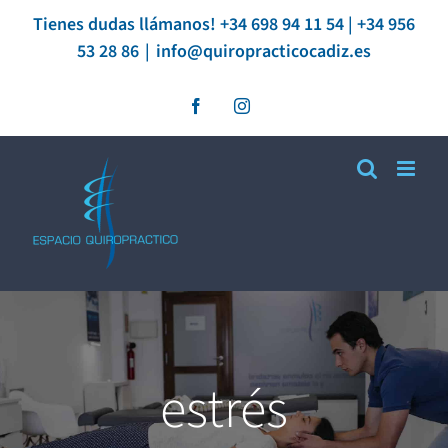
Saltar
Tienes dudas llámanos! +34 698 94 11 54 | +34 956
53 28 86
|
info@quiropracticocadiz.es
al
contenido
Facebook
Instagram
estrés