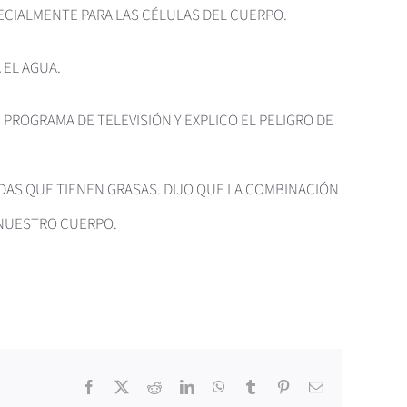
PECIALMENTE PARA LAS CÉLULAS DEL CUERPO.
 EL AGUA.
ROGRAMA DE TELEVISIÓN Y EXPLICO EL PELIGRO DE
AS QUE TIENEN GRASAS. DIJO QUE LA COMBINACIÓN
 NUESTRO CUERPO.
Facebook
X
Reddit
LinkedIn
WhatsApp
Tumblr
Pinterest
Correo
electrónico