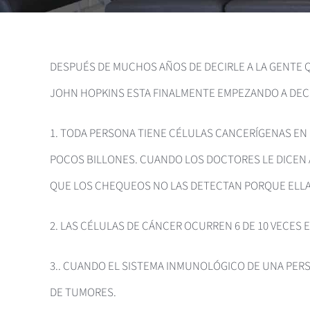
DESPUÉS DE MUCHOS AÑOS DE DECIRLE A LA GENTE QU
JOHN HOPKINS ESTA FINALMENTE EMPEZANDO A DECIR
1. TODA PERSONA TIENE CÉLULAS CANCERÍGENAS EN
POCOS BILLONES. CUANDO LOS DOCTORES LE DICEN 
QUE LOS CHEQUEOS NO LAS DETECTAN PORQUE ELLA
2. LAS CÉLULAS DE CÁNCER OCURREN 6 DE 10 VECES E
3.. CUANDO EL SISTEMA INMUNOLÓGICO DE UNA PERS
DE TUMORES.