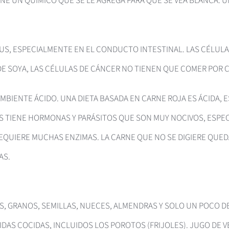
NE UN QUÍMICO QUE SE LE AGREGA PARA QUE SE VEA BLANCA. UN
US, ESPECIALMENTE EN EL CONDUCTO INTESTINAL. LAS CÉLUL
DE SOYA, LAS CÉLULAS DE CÁNCER NO TIENEN QUE COMER POR 
MBIENTE ÁCIDO. UNA DIETA BASADA EN CARNE ROJA ES ÁCIDA, 
S TIENE HORMONAS Y PARÁSITOS QUE SON MUY NOCIVOS, ESPE
Y REQUIERE MUCHAS ENZIMAS. LA CARNE QUE NO SE DIGIERE QUE
AS.
GOS, GRANOS, SEMILLAS, NUECES, ALMENDRAS Y SOLO UN POCO 
IDAS COCIDAS, INCLUIDOS LOS POROTOS (FRIJOLES). JUGO DE