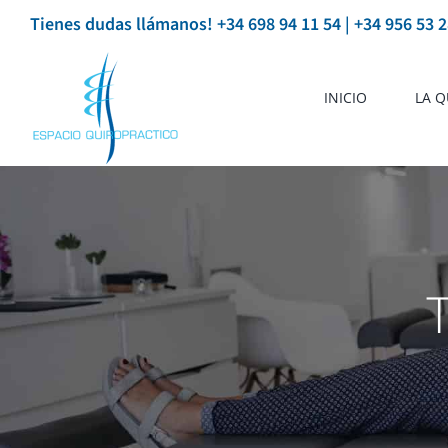
Saltar
Tienes dudas llámanos! +34 698 94 11 54 | +34 956 53 2
al
contenido
INICIO
LA Q
T