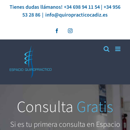
Saltar
Tienes dudas llámanos! +34 698 94 11 54 | +34 956
53 28 86
|
info@quiropracticocadiz.es
al
contenido
Facebook
Instagram
Consulta
Gratis
Si es tu primera consulta en Espacio