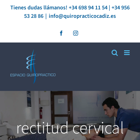
Saltar
Tienes dudas llámanos! +34 698 94 11 54 | +34 956
53 28 86
|
info@quiropracticocadiz.es
al
contenido
Facebook
Instagram
rectitud cervical