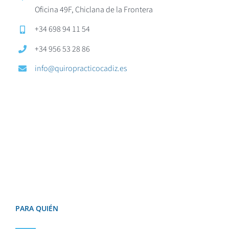
Oficina 49F, Chiclana de la Frontera
+34 698 94 11 54
+34 956 53 28 86
info@quiropracticocadiz.es
PARA QUIÉN