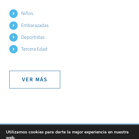
Niños
Embarazadas
Deportistas
Tercera Edad
VER MÁS
Utilizamos cookies para darte la mejor experiencia en nuestra
Todos los Derechos Reservados Copyright 2021 |
Aviso Legal
|
Política de
web.