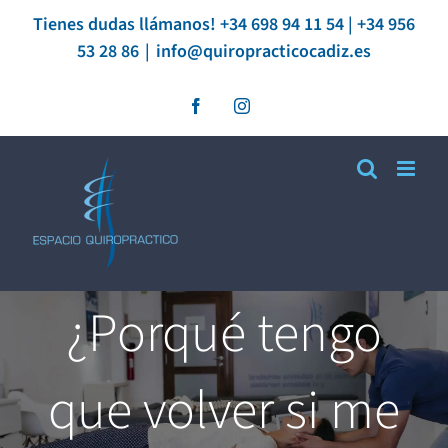
Saltar
Tienes dudas llámanos! +34 698 94 11 54 | +34 956
53 28 86
|
info@quiropracticocadiz.es
al
contenido
Facebook
Instagram
¿Porqué tengo
que volver si me