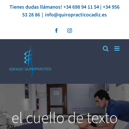
Saltar
Tienes dudas llámanos! +34 698 94 11 54 | +34 956
53 28 86
|
info@quiropracticocadiz.es
al
contenido
Facebook
Instagram
el cuello de texto