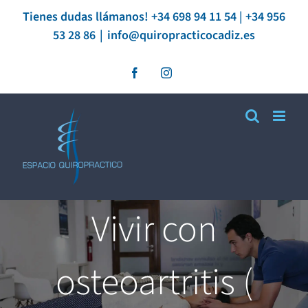
Saltar
Tienes dudas llámanos! +34 698 94 11 54 | +34 956
53 28 86
|
info@quiropracticocadiz.es
al
contenido
Facebook
Instagram
Vivir con
osteoartritis (